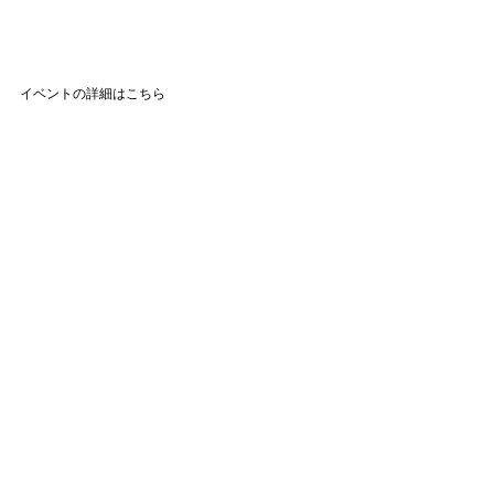
イベントの詳細はこちら
📌 イベント内容・出場予定選手・当日のスケジュー
ルなどはこちら👇
▶
 永里優季 引退試合イベント詳細ページはこちら
#projectYUKI
すべて表示
最新記事