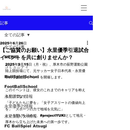
Leidenschaft
記事
全ての記事
2025年6月26日
全ての記事
【ご協賛のお願い】永里優季引退試合
イベントを共に創りませんか？
NEWS
2025年9月15日（月・祝）、厚木市の荻野運動公園
コミュニティ
陸上競技場にて、元サッカー女子日本代表・永里優
BallSpielSchool
季の引退記念イベントを開催します。
FootBallSchool
このイベントは、彼女のこれまでのキャリアを称え
永里源気の情報
るだけでなく、
「子どもたちに夢を」「女子アスリートの価値向上
永里優季の情報
を」「スポーツの力で地域を元気に」
という想いを込めて、#projectYUKIとして地元・
永里亜紗乃の情報
厚木から立ち上げた未来への第一歩です。
FC BallSpiel Atsugi