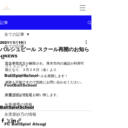
Leidenschaft
記事
全ての記事
2021年3月19日
全ての記事
バルシュピール スクール再開のお知ら
せ
NEWS
緊急事態宣言が解除され、厚木市内の施設が利用可
コミュニティ
能となり、３月２６日（金）より
BallSpielSchool
バルシュピール スクールを再開します！
体験も可能ですので気軽にお問い合わせください。
FootBallSchool
永里源気の情報
今後ともよろしくお願い致します。
永里優季の情報
BallSpielSchool
永里亜紗乃の情報
FC BallSpiel Atsugi