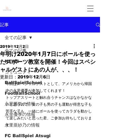
Leidenschaft
記事
全ての記事
2019年12月2日
全ての記事
年明け2020年1月7日にボールを使っ
たスポーツ教室を開催！今回はスペシ
NEWS
ャルゲストにあの人が、、、！
コミュニティ
更新日：
2019年12月6日
BallSpielSchool
今回はスペシャルゲストとして、アメリカから帰国
中の永里優季が参加してくれます！
FootBallSchool
トップアスリートと触れ合うチャンスはなかなかな
永里源気の情報
いと思うので、女の子も男の子も運動が得意な子も
苦手な子も、一緒にボールを使ってカラダを動かし
永里優季の情報
て楽しみたいと思った君、ご参加お待ちしておりま
永里亜紗乃の情報
す！
FC BallSpiel Atsugi