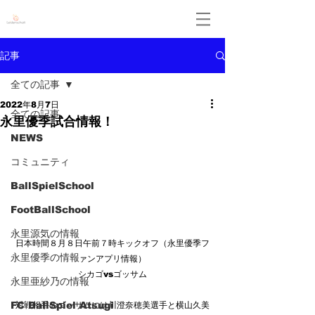
Leidenschaft
記事
全ての記事
2022年8月7日
全ての記事
永里優季試合情報！
NEWS
コミュニティ
BallSpielSchool
FootBallSchool
永里源気の情報
日本時間８月８日午前７時キックオフ（永里優季フ
永里優季の情報
ァンアプリ情報）
シカゴvsゴッサム
永里亜紗乃の情報
FC BallSpiel Atsugi
対戦相手のゴッサムには川澄奈穂美選手と横山久美