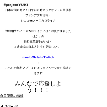
#projectYUKI
日本時間８月２１日午前８時キックオフ（永里優季
ファンアプリ情報）
シカゴvsノースカロライナ
対戦相手のノースカロライナにはこの夏に移籍した
ばかりの
長野風花選手がいます
３週連続の日本人対決お見逃しなく！
nwslofficial - Twitch
↑
こちらの無料アプリまたはウェブページから視聴で
きます
みんなで応援しよ
う！！！
永里優季の情報