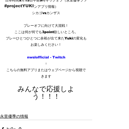
日本時間9月15日午前9時キックオフ（永里優季ファ
#projectYUKI
ンアプリ情報）
シカゴvsカンザス
プレーオフに向けて大混戦！
ここは何が何でも3point欲しいところ。
プレーひとつひとつに余裕が出て来たYukiの変化も
お楽しみください！
nwslofficial - Twitch
↑
こちらの無料アプリまたはウェブページから視聴で
きます
みんなで応援しよ
う！！！
永里優季の情報