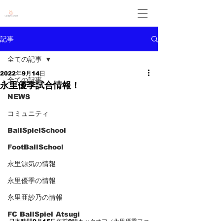
Leidenschaft
記事
全ての記事
2022年9月14日
全ての記事
永里優季試合情報！
NEWS
コミュニティ
BallSpielSchool
FootBallSchool
永里源気の情報
永里優季の情報
永里亜紗乃の情報
FC BallSpiel Atsugi