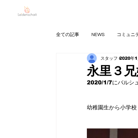
Leidenschaft
MI
全ての記事
NEWS
コミュニ
スタッフ
2020年
永里亜紗乃の情報
FC BallSpi
永里３兄
2020/1/7にバ
幼稚園生から小学校