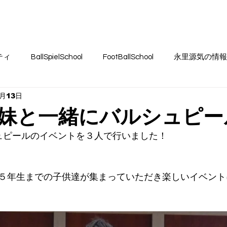
SSION17
FC BallSpielAtsugi
Football School
BallSp
ティ
BallSpielSchool
FootBallSchool
永里源気の情報
1月13日
el Atsugi
#projectYUKI
妹と一緒にバルシュピー
ルシュピールのイベントを３人で行いました！
５年生までの子供達が集まっていただき楽しいイベント