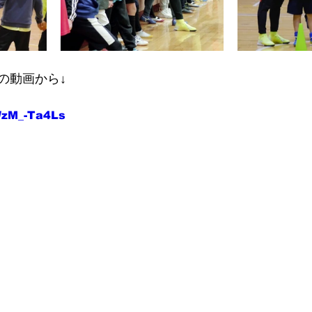
の動画から↓
BWzM_-Ta4Ls