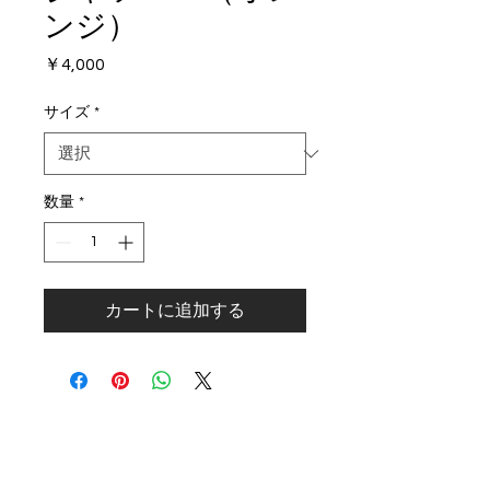
ンジ）
価
￥4,000
格
サイズ
*
数量
*
カートに追加する
PROGRAMS
INFO
FC BallSpiel Atsugi
Event
Passion Creates Value.
Football School
Booking