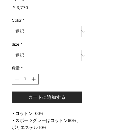
価
￥3,770
格
Color
*
Size
*
数量
*
カートに追加する
 • コットン100% 
 • スポーツグレーはコットン90%、
ポリエステル10% 