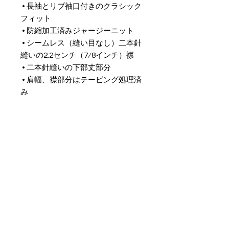
 • 長袖とリブ袖口付きのクラシック
フィット 
 • 防縮加工済みジャージーニット 
 • シームレス（縫い目なし）二本針
縫いの2.2センチ（7⁄8インチ）襟 
 • 二本針縫いの下部丈部分 
 • 肩幅、襟部分はテーピング処理済
み 
 • 中央に折り目が来るのを避けるク
オーターターンボディ 
PROGRAMS
INFO
FC BallSpiel Atsugi
Event
Passion Creates Value.
Football School
Booking
情熱が、人と世界を動かす。
BallSpiel
Shop
CONTACT
〒243-0204 神奈川県厚木市鳶尾2-8-12
info-office@leidenschaft-2017.com