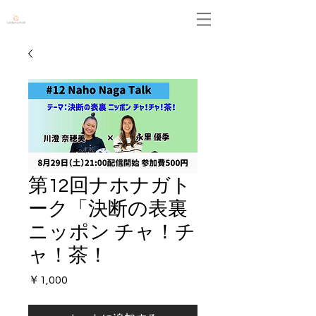
Leidenschaft
第12回ナホナガト
ーク「決断の表裏
ニッポン チャ！チ
ャ！茶！
価
￥1,000
格