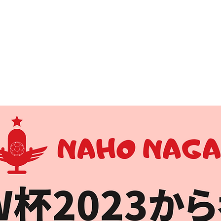
SSION17
FC BallSpielAtsugi
Football School
BallSp