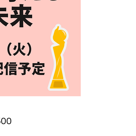
価
00
格