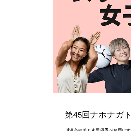
第45回ナホナガ
川澄奈穂美と永里優季がお届けす