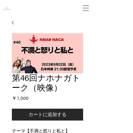
Leidenschaft
第46回ナホナガト
ーク（映像）
価
￥1,000
格
カートに追加する
テーマ【不満と怒りと私と】