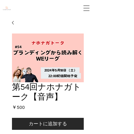
Leidenschaft
第54回ナホナガト
ーク【音声】
価
￥500
格
カートに追加する