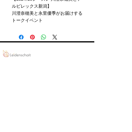
ルビレックス新潟】
川澄奈穂美と永里優季がお届けする
トークイベント
PROGRAMS
INFO
FC BallSpiel Atsugi
Event
Passion Creates Value.
Football School
Booking
情熱が、人と世界を動かす。
BallSpiel
Shop
CONTACT
〒243-0204 神奈川県厚木市鳶尾2-8-12
info-office@leidenschaft-2017.com