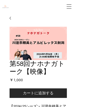
Leidenschaft
第58回ナホナガト
ーク【映像】
価
￥1,000
格
カートに追加する
【2024/25シーズン 川澄奈穂美とア