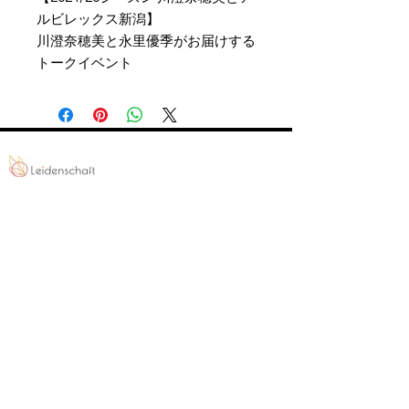
ルビレックス新潟】
川澄奈穂美と永里優季がお届けする
トークイベント
PROGRAMS
INFO
FC BallSpiel Atsugi
Event
Passion Creates Value.
Football School
Booking
情熱が、人と世界を動かす。
BallSpiel
Shop
CONTACT
〒243-0204 神奈川県厚木市鳶尾2-8-12
info-office@leidenschaft-2017.com