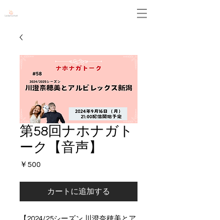
Leidenschaft
第58回ナホナガト
ーク【音声】
価
￥500
格
カートに追加する
【2024/25シーズン 川澄奈穂美とア