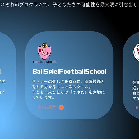
i
BallSpielFootballSchool
さらに表示
さ