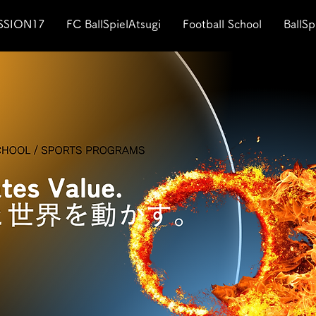
SSION17
FC BallSpielAtsugi
Football School
BallSp