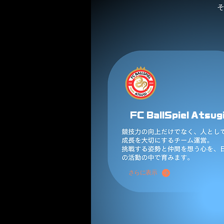
FC BallSpiel Atsug
さらに表示