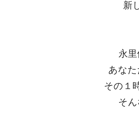
新
永里
あなた
その１
​そ