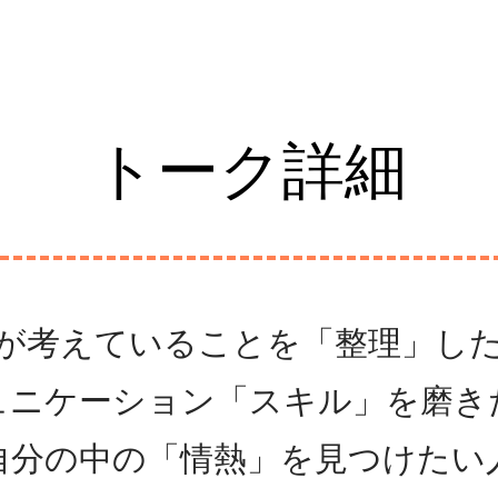
SSION17
FC BallSpielAtsugi
Football School
BallSp
トーク詳細
が考えていることを「整理」し
ュニケーション「スキル」を磨き
自分の中の「情熱」を見つけたい