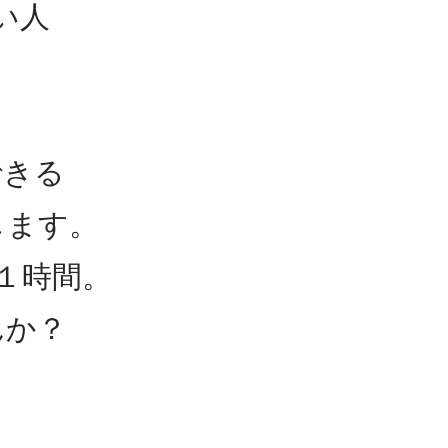
い人
できる
します。
１時間。
んか？