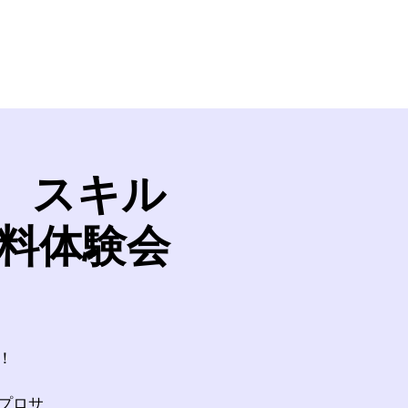
iel
Ticket
Booking
Event
Shop
クール スキル
料体験会
！
プロサ