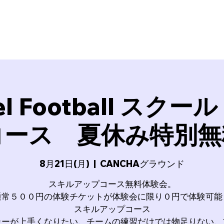
SSION17
FC BallSpielAtsugi
Football School
BallSp
iel Football ス
コース 夏休み特別無
8月21日(月)
  |  
CANCHAグラウンド
スキルアップコース無料体験会。
通常５００円の体験チケットが体験会に限り０円で体験可能
スキルアップコース
カーが上手くなりたい、チームの練習だけでは物足りない、