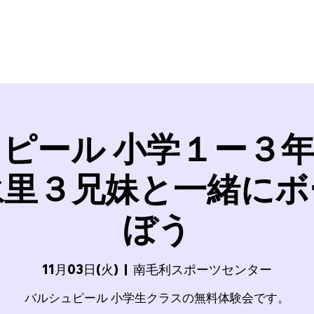
SSION17
FC BallSpielAtsugi
Football School
BallSp
ピール 小学１ー３
永里３兄妹と一緒にボ
ぼう
11月03日(火)
  |  
南毛利スポーツセンター
バルシュピール 小学生クラスの無料体験会です。