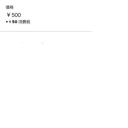
価格
￥500
+￥50 消費税
このイベントをシェア
PROGRAMS
INFO
FC BallSpiel Atsugi
Event
Passion Creates Value.
Football School
Booking
情熱が、人と世界を動かす。
BallSpiel
Shop
CONTACT
〒243-0204 神奈川県厚木市鳶尾2-8-12
info-office@leidenschaft-2017.com