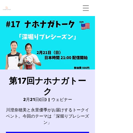
Leidenschaft
第17回ナホナガトー
ク
2月21日(日)
  |  
ウェビナー
川澄奈穂美と永里優季がお届けするトークイ
ベント。今回のテーマは「深堀りプレシーズ
ン」