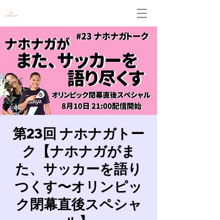
Leidenschaft
第23回 ナホナガトー
ク【ナホナガがま
た、サッカーを語り
つくす〜オリンピッ
ク閉幕直後スペシャ