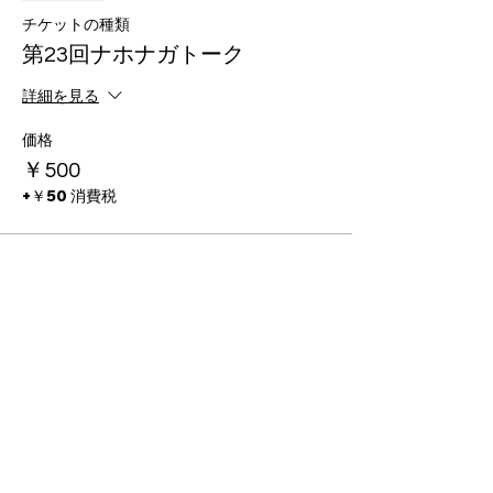
チケットの種類
第23回ナホナガトーク
詳細を見る
価格
￥500
+￥50 消費税
このイベントをシェア
PROGRAMS
INFO
FC BallSpiel Atsugi
Event
Passion Creates Value.
Football School
Booking
情熱が、人と世界を動かす。