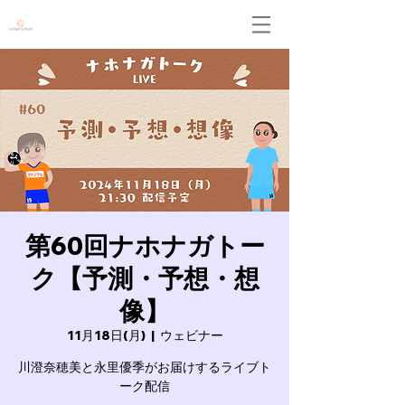
Leidenschaft
第60回ナホナガトー
ク【予測・予想・想
像】
11月18日(月)
  |  
ウェビナー
川澄奈穂美と永里優季がお届けするライブト
ーク配信