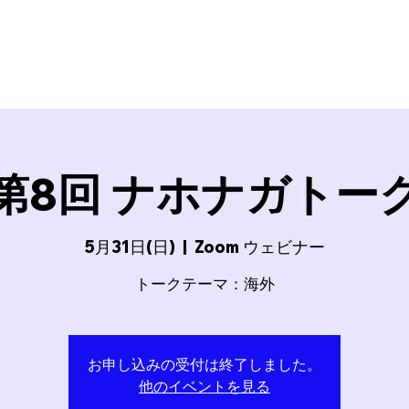
SSION17
FC BallSpielAtsugi
Football School
BallSp
第8回 ナホナガトー
5月31日(日)
  |  
Zoom ウェビナー
トークテーマ：海外
お申し込みの受付は終了しました。
他のイベントを見る