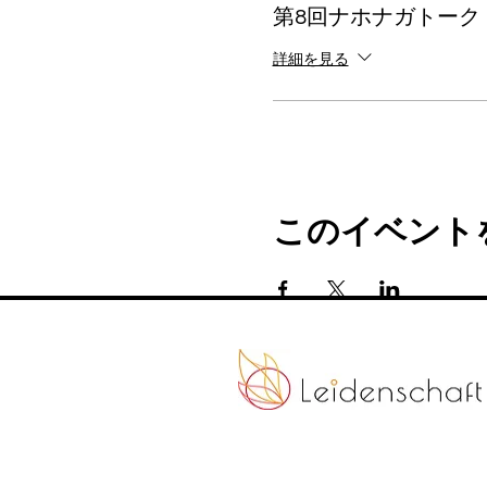
第8回ナホナガトーク
詳細を見る
このイベント
Passion Creates Value.
情熱が、人と世界を動か
す。