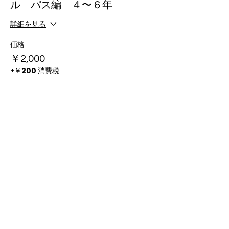
ル パス編 ４〜６年
詳細を見る
価格
￥2,000
+￥200 消費税
このイベントをシェア
PROGRAMS
INFO
FC BallSpiel Atsugi
Event
Passion Creates Value.
Football School
Booking