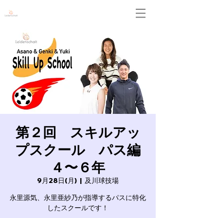
Leidenschaft
第２回 スキルアッ
プスクール パス編
４〜６年
9月28日(月)
  |  
及川球技場
永里源気、永里亜紗乃が指導するパスに特化
したスクールです！