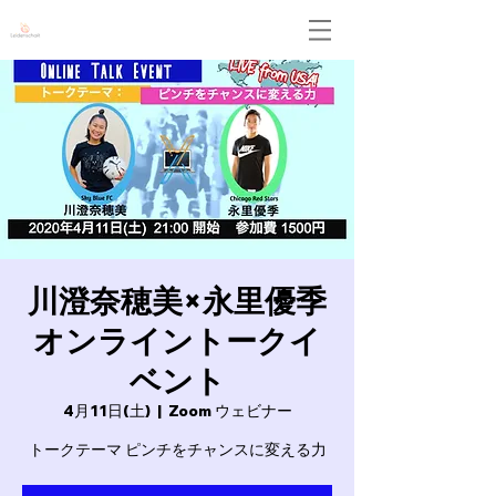
Leidenschaft
川澄奈穂美×永里優季
オンライントークイ
ベント
4月11日(土)
  |  
Zoom ウェビナー
トークテーマ ピンチをチャンスに変える力