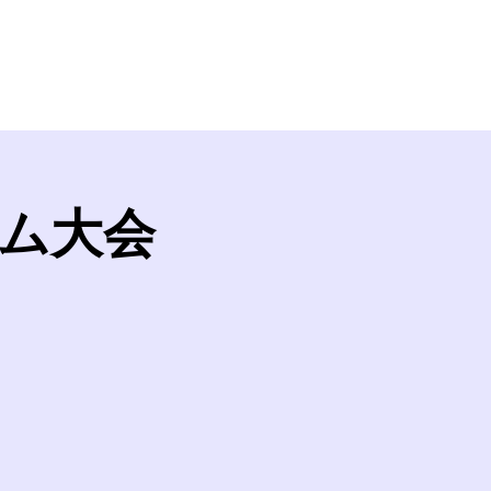
iel
Ticket
Booking
Event
Shop
ム大会