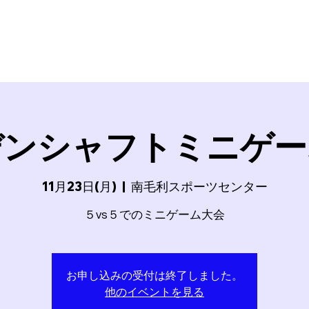
SSION17
FC BallSpielAtsugi
Football School
BallSp
デンシャフトミニゲー
11月23日(月)
  |  
南毛利スポーツセンター
５vs５でのミニゲーム大会
お申し込みの受付は終了しました。
他のイベントを見る