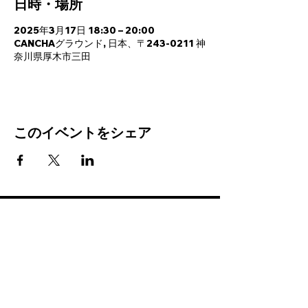
日時・場所
2025年3月17日 18:30 – 20:00
CANCHAグラウンド, 日本、〒243-0211 神
奈川県厚木市三田
このイベントをシェア
PROGRAMS
INFO
FC BallSpiel Atsugi
Event
Passion Creates Value.
Football School
Booking
情熱が、人と世界を動かす。
BallSpiel
Shop
CONTACT
〒243-0204 神奈川県厚木市鳶尾2-8-12
info-office@leidenschaft-2017.com