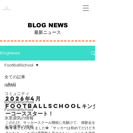
Leidenschaft
BLOG NEWS
最新ニュース
BlogNews
FootBallSchool
全ての記事
1月8日
NEWS
コミュニティ
2026年4月
BallSpielSchool
FootballSchoolキンダ
FootBallSchool
ーコーススタート！
永里源気の情報
このたび、サッカースクール開校に先駆けて、 体験会を開
永里優季の情報
催 することになりました⚽️ 「サッカーは初めてだけど大丈