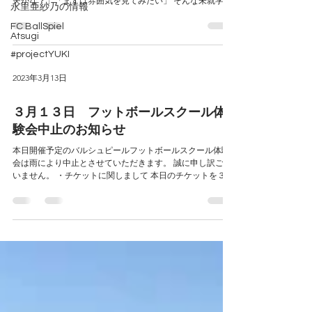
夫かな？」「まずは雰囲気を見てみたい」 そんな未就学児
永里亜紗乃の情報
（年長）のお子さまに向けた、 はじめの一歩のサッカー体
験 です。 スクールは、 毎週月曜日 15:15〜16:15ATSUGI
FC BallSpiel
Atsugi
CANCHAグラウンド にて開催。 コーチを務めるのは、 元
なでしこジャパンの永里亜紗乃 。サッカーはみんな同じじ
#projectYUKI
ゃなくていい。走るのが得意、考えるのが得意、チャレン
ジが得意。一人ひとりの個性を大切にしながら、楽しくサ
2023年3月13日
ッカーに取り組めるよう指導していきます。 スクールの雰
囲気を実際に体験していただける体験会を、以下の日程で
３月１３日 フットボールスクール体
実施します。 【体験会日程】 1月19日（月）15:15〜16:15 2
験会中止のお知らせ
月16日（月）15:15〜16:15 3月16日（月）15:15〜16:15 【対
象】 未就学児（年長） 【会場】 ATSUGI CANCHA グラウ
本日開催予定のバルシュピールフットボールスクール体験
ンド 【参加費】 500円（当日お持ちください） サッカー経
会は雨により中止とさせていただきます。 誠に申し訳ござ
験は問いません。男の子も女の子も大歓迎です。「楽しか
いません。 ・チケットに関しまして 本日のチケットを３月
った！」
２０日と２７日の体験会に利用可能とさせていただきま
す。 ご都合がよろしければ、２０日か２７日の体験会に１
３日のチ...