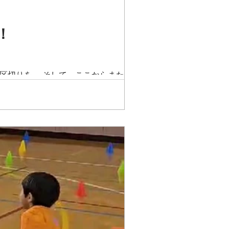
！
区切りを。 そして、ここからまた新たな
彼女の原点である”厚木”。...