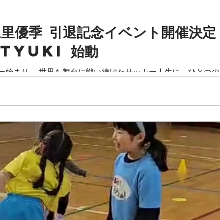
里優季 引退記念イベント開催決定
tYUKI 始動
ー始まり。 世界を舞台に戦い続けたサッカー人生に、ひとつの
季 引退記念イベント、#projectYUKI 始動。 その舞台は、