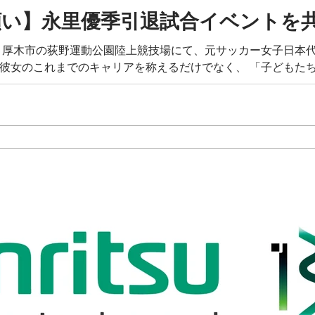
願い】永里優季引退試合イベントを
祝）、厚木市の荻野運動公園陸上競技場にて、元サッカー女子日
、彼女のこれまでのキャリアを称えるだけでなく、 「子どもた
元気に...