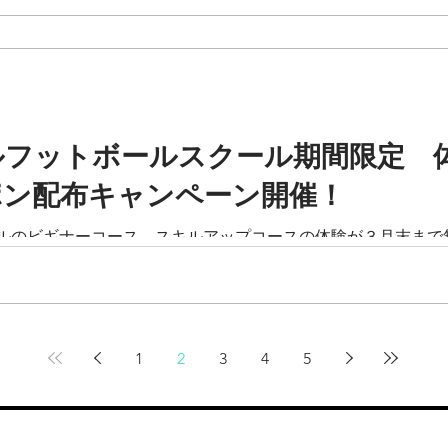
ルフットボールスクール期間限定 
ポン配布キャンペーン開催！
ルのビギナーコース、スキルアップコースの体験が３月末まで
 この機会にお気軽に体験・入会をご検討ください。 ビギナー
.
1
2
3
4
5