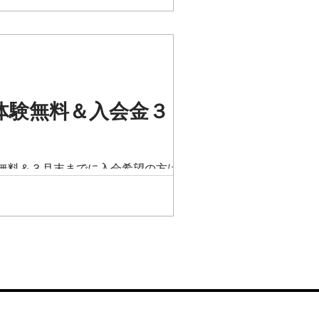
体験無料＆入会金３
無料＆３月末までに入会希望の方は入会
コース 初心者向け ・サッカーをツール