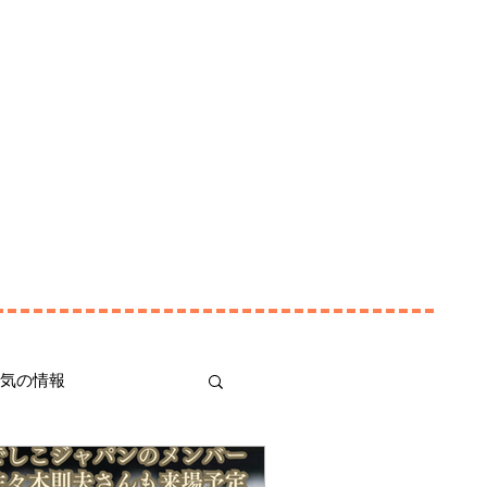
iel
Ticket
Booking
Event
Shop
気の情報