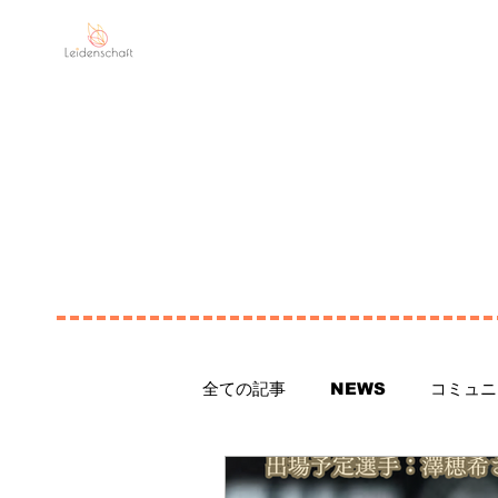
Leidenschaft
MI
全ての記事
NEWS
コミュニ
永里優季の情報
永里亜紗乃