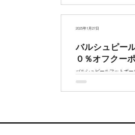
2025年1月27日
バルシュピー
０％オフクー
バルシュピールフットボー
金３０％オフとなります！
に楽しく身体を動かそう！..