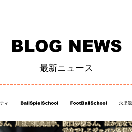
SSION17
FC BallSpielAtsugi
Football School
BallSp
BLOG NEWS
最新ニュース
ティ
BallSpielSchool
FootBallSchool
永里源
の情報
FC BallSpiel Atsugi
#projectYUKI