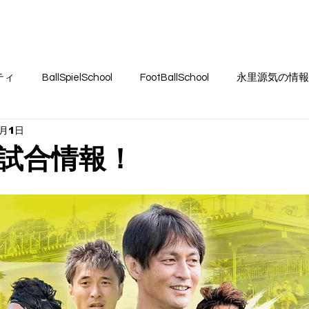
SSION17
FC BallSpielAtsugi
Football School
BallSp
ティ
BallSpielSchool
FootBallSchool
永里源気の情報
9月1日
el Atsugi
#projectYUKI
試合情報！