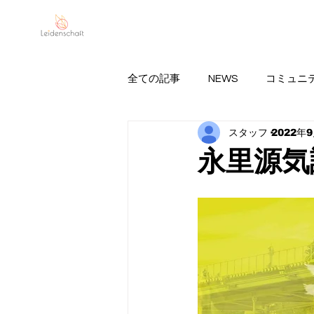
Leidenschaft
MI
全ての記事
NEWS
コミュニ
スタッフ
2022年
永里亜紗乃の情報
FC BallSpi
永里源気