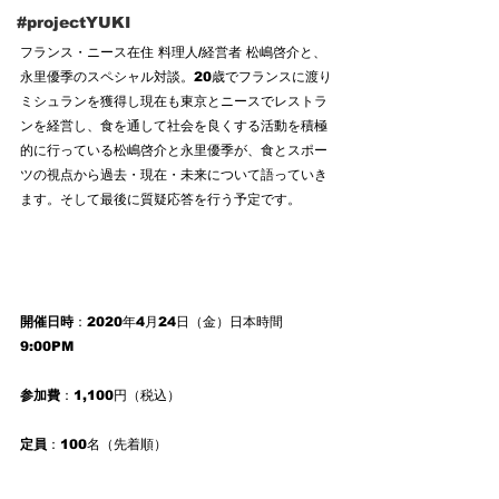
#projectYUKI
フランス・ニース在住 料理人/経営者 松嶋啓介と、
永里優季のスペシャル対談。20歳でフランスに渡り
ミシュランを獲得し現在も東京とニースでレストラ
ンを経営し、食を通して社会を良くする活動を積極
的に行っている松嶋啓介と永里優季が、食とスポー
ツの視点から過去・現在・未来について語っていき
ます。そして最後に質疑応答を行う予定です。
開催日時
：2020年4月24日（金）日本時間 
9:00PM
参加費
：1,100円（税込）
定員
：100名（先着順）