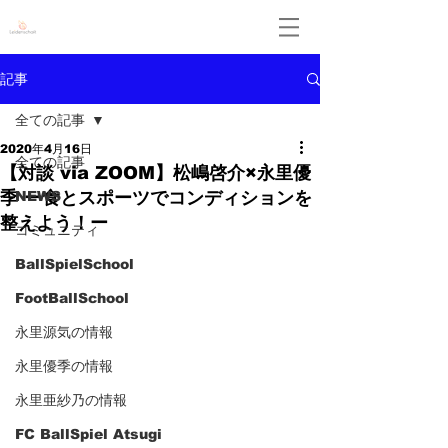
Leidenschaft
記事
全ての記事
2020年4月16日
全ての記事
【対談 via ZOOM】松嶋啓介×永里優
季 ー食とスポーツでコンディションを
NEWS
整えよう！ー
コミュニティ
BallSpielSchool
FootBallSchool
永里源気の情報
永里優季の情報
永里亜紗乃の情報
FC BallSpiel Atsugi